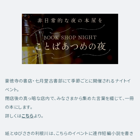
豪徳寺の書店・七月堂古書部にて季節ごとに開催されるナイトイ
ベント。
閉店後の真っ暗な店内で、みなさまから集めた言葉を綴じて、一冊
の本にします。
詳しくは
こちら
より。
紙とゆびさきの利根川は、こちらのイベントに連作短編小説を書き