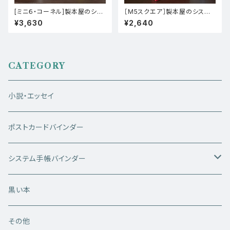
[ミニ６・コーネル]製本屋のシス
［M5スクエア］製本屋のシステ
テム手帳バインダー【コーネル装
ム手帳バインダー【ジェラード
¥3,630
¥2,640
（プリントペーパー）】
（しんく）×新アトモス（マリン）】
CATEGORY
小説・エッセイ
ポストカードバインダー
システム手帳バインダー
ミニ6サイズ
黒い本
M5サイズ
その他