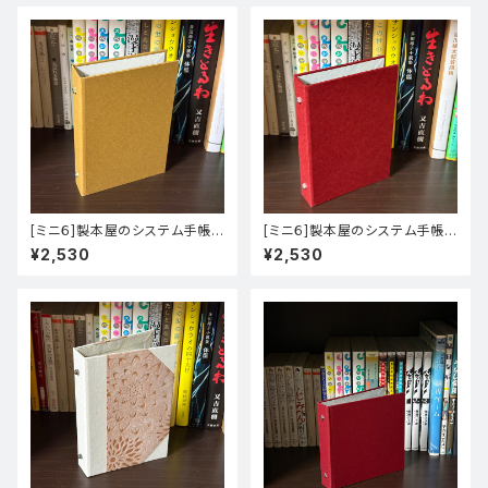
[ミニ６]製本屋のシステム手帳バ
[ミニ６]製本屋のシステム手帳バ
インダー【ビオトープ（イエロー
インダー【ビオトープ（ベリーレッ
¥2,530
¥2,530
オーカー）×FAVINI TOKYO（Iv
ド）×新アトモス（マリン）】
ory）】