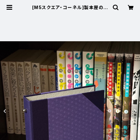
[M5スクエア・コーネル]製本屋のシ
ステム手帳バインダー【玉しき／ジェ
ラード】 | 紙とゆびさき