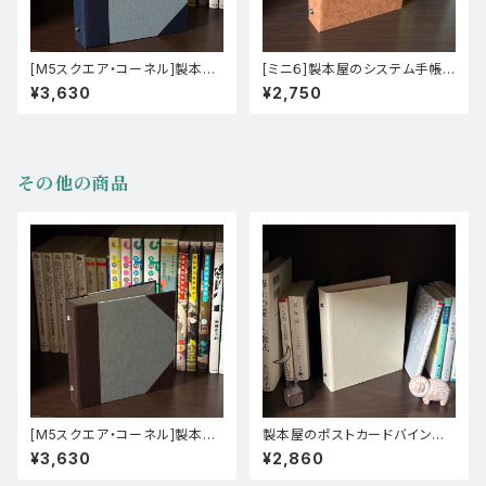
[M5スクエア・コーネル]製本屋
[ミニ６]製本屋のシステム手帳バ
のシステム手帳バインダー【江戸
インダー【羊皮紙（茶）×プリント
¥3,630
¥2,750
小染はな／ビオトープ】
ペーパー（ロクタ／黒鳥）】
その他の商品
[M5スクエア・コーネル]製本屋
製本屋のポストカードバインダ
のシステム手帳バインダー【ビオ
ー【タントセレクトTS-1（R-5）×
¥3,630
¥2,860
トープ／ファーストヴィンテー
タントセレクトTS-1（P-50）】
ジ】