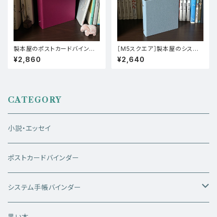
製本屋のポストカードバインダ
［M5スクエア］製本屋のシステ
ー【タント（D-50）×ビオトープ
ム手帳バインダー【江戸小染は
¥2,860
¥2,640
（ミッドナイトブルー）】
な（うすあい）×OKカイゼル（ふ
じ）】
CATEGORY
小説・エッセイ
ポストカードバインダー
システム手帳バインダー
ミニ6サイズ
黒い本