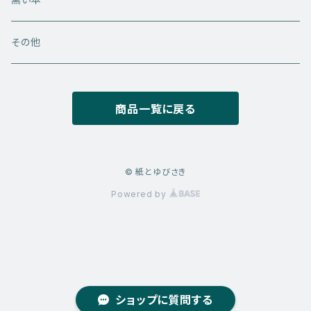
M5サイズ
その他
M5スクエアサイズ
商品一覧に戻る
© 紙とゆびさき
Powered by
ショップに質問する