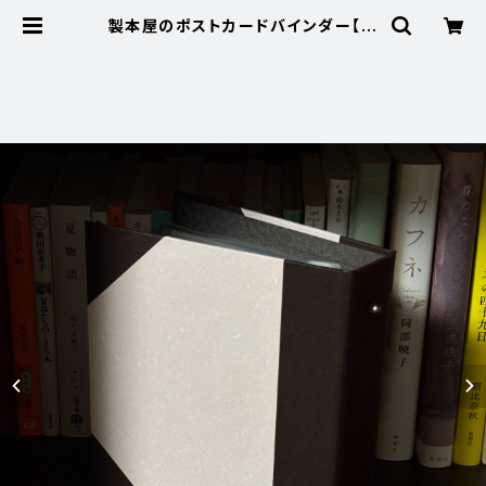
製本屋のポストカードバインダー【コ
ーネル装(フェザーワルツ/ビオトー
プ)】 | 紙とゆびさき