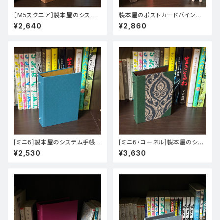
［M5スクエア］製本屋のシステ
製本屋のポストカードバインダ
ム手帳バインダー【里紙（枯葉）×
ー【岩はだ（あかえ）×かぐや（ね
¥2,640
¥2,860
タントセレクトTS-9（S-3）】
まち）】
[ミニ６]製本屋のシステム手帳バ
[ミニ６・コーネル]製本屋のシス
インダー【OKミューズコットン
テム手帳バインダー【コーネル装
¥2,530
¥3,630
（藍）×ビオトープ（イエローオー
（プリントペーパー）】
カー）】